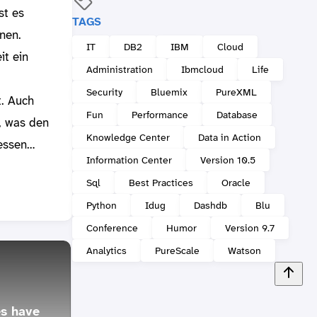
st es
TAGS
nen.
IT
DB2
IBM
Cloud
t ein
Administration
Ibmcloud
Life
Security
Bluemix
PureXML
t. Auch
Fun
Performance
Database
, was den
Knowledge Center
Data in Action
iessen…
Information Center
Version 10.5
Sql
Best Practices
Oracle
Python
Idug
Dashdb
Blu
Conference
Humor
Version 9.7
Analytics
PureScale
Watson
Passi
Wheat
Passi
s have
Spring has arrived (no
arkti