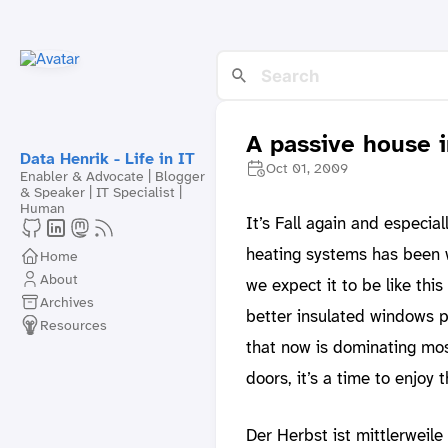
A passive house i
Data Henrik - Life in IT
Oct 01, 2009
Enabler & Advocate | Blogger
& Speaker | IT Specialist |
Human
It’s Fall again and especia
heating systems has been w
Home
About
we expect it to be like thi
Archives
better insulated windows p
Resources
that now is dominating mos
doors, it’s a time to enjoy
Der Herbst ist mittlerweil