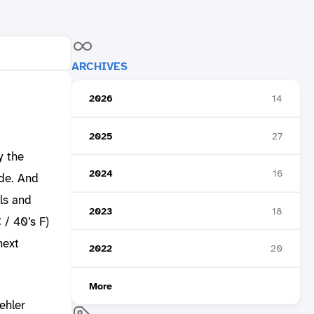
ARCHIVES
2026
14
2025
27
y the
2024
16
ide. And
lls and
2023
18
 / 40’s F)
next
2022
20
More
ehler